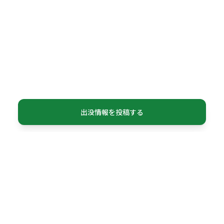
出没情報を投稿する
利用規約
個人情報保護方針
© AKITA Prefecture
EMAIL: dx@libenri.com
Map data:
© OpenStreetMap contributors