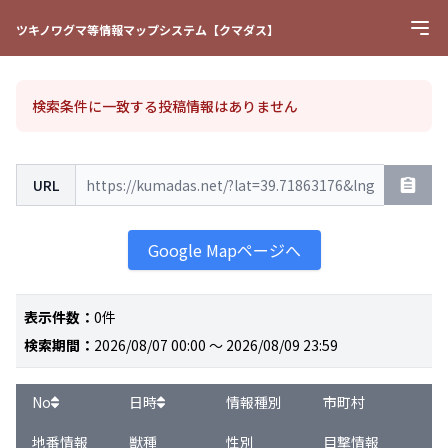
ツキノワグマ等情報マップシステム【クマダス】
検索条件に一致する投稿情報はありません
航空写真
URL
地図
Google Mapページへ
表示件数
：
0件
検索期間
：
2026/08/07 00:00 ～ 2026/08/09 23:59
No
日時
情報種別
市町村
地番情報
獣種
性別
目撃情報